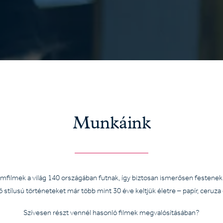
Munkáink
ámfilmek a világ 140 országában futnak, így biztosan ismerősen festene
stílusú történeteket már több mint 30 éve keltjük életre – papír, ceruza 
Szívesen részt vennél hasonló filmek megvalósításában?