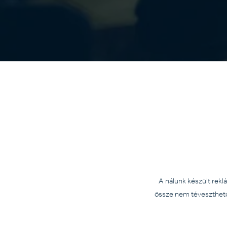
A nálunk készült rekl
össze nem téveszthető 