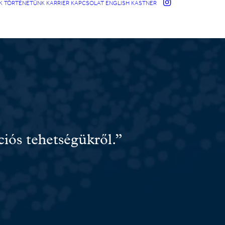
K
TÖRTÉNETÜNK
KARRIER
KAPCSOLAT
ENGLISH
KASTNER
ciós tehetségükről.”