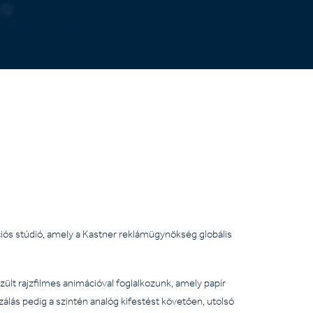
iós stúdió, amely a Kastner reklámügynökség globális
lt rajzfilmes animációval foglalkozunk, amely papír
lizálás pedig a szintén analóg kifestést követően, utolsó