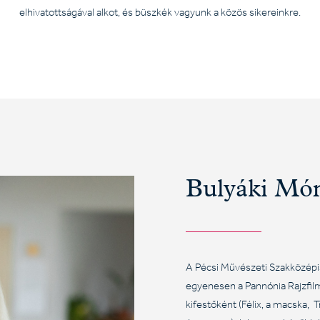
elhivatottságával alkot, és büszkék vagyunk a közös sikereinkre.
Bulyáki Món
A Pécsi Művészeti Szakközépis
egyenesen a Pannónia Rajzfil
kifestőként (Félix, a macska,
T