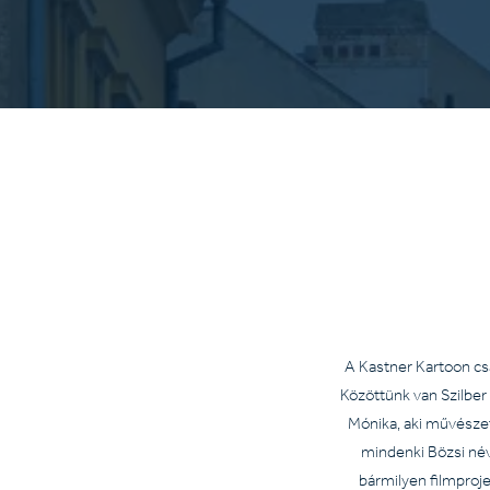
A Kastner Kartoon csa
Közöttünk van Szilber 
Mónika, aki művészet
mindenki Bözsi név
bármilyen filmproj