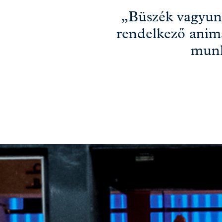
„Büszék vagyun
rendelkező anim
munk