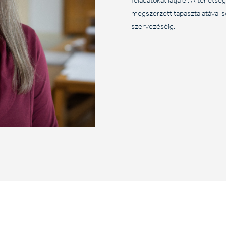
feladatokat látja el. A tehets
megszerzett tapasztalatával se
szervezéséig.