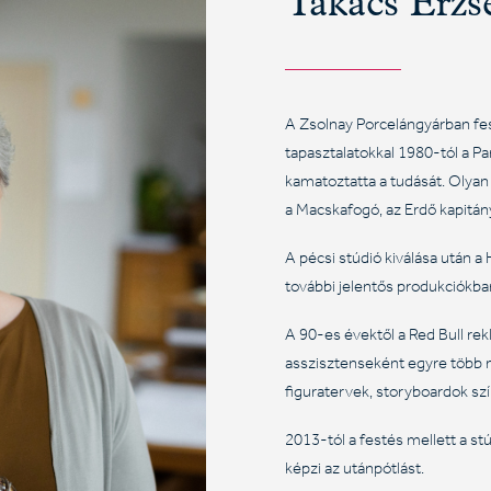
Takács Erzsé
A Zsolnay Porcelángyárban fes
tapasztalatokkal 1980-tól a 
kamatoztatta a tudását. Olyan
a Macskafogó, az Erdő kapitán
A pécsi stúdió kiválása után 
további jelentős produkciókba
A 90-es évektől a Red Bull re
asszisztenseként egyre több m
figuratervek, storyboardok sz
2013-tól a festés mellett a st
képzi az utánpótlást.