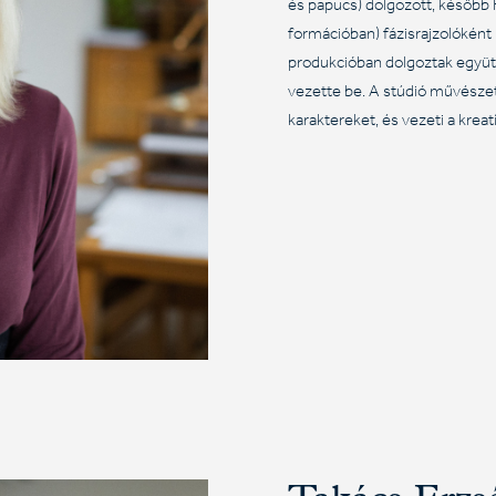
és papucs) dolgozott, később 
formációban) fázisrajzolóként l
produkcióban dolgoztak együtt,
vezette be. A stúdió művészet
karaktereket, és vezeti a kreat