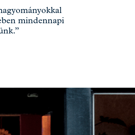
 hagyományokkal
yében mindennapi
ünk.”