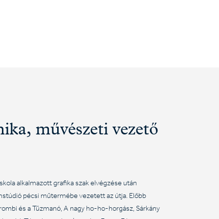
ika, művészeti vezető
kola alkalmazott grafika szak elvégzése után
mstúdió pécsi műtermébe vezetett az útja. Előbb
rombi és a Tűzmanó, A nagy ho-ho-horgász, Sárkány