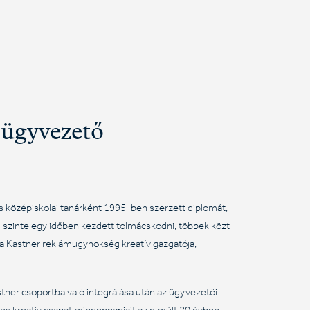
 ügyvezető
 középiskolai tanárként 1995-ben szerzett diplomát,
 szinte egy időben kezdett tolmácskodni, többek közt
s a Kastner reklámügynökség kreatívigazgatója,
stner csoportba való integrálása után az ügyvezetői