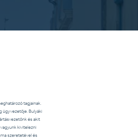
meghatározó tagjainak.
ég ügyvezetője. Bulyáki
ártásvezetőnk és akit
vagyunk kivitelezni
kma szeretetével és