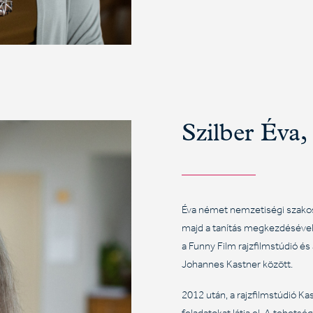
Szilber Éva,
Éva német nemzetiségi szakos
majd a tanítás megkezdésével
a Funny Film rajzfilmstúdió é
Johannes Kastner között.
2012 után, a rajzfilmstúdió Ka