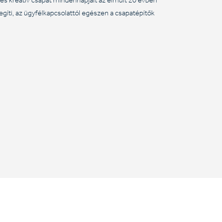
éges kreatív csapat mindennapjait az elmúlt 20 évben
gíti, az ügyfélkapcsolattól egészen a csapatépítők