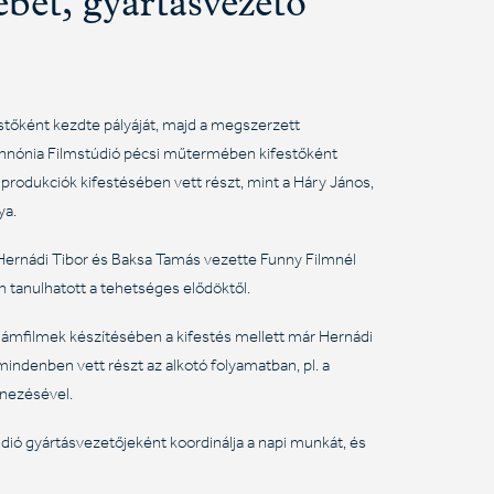
bet, gyártásvezető
tőként kezdte pályáját, majd a megszerzett
Pannónia Filmstúdió pécsi műtermében kifestőként
 produkciók kifestésében vett részt, mint a Háry János,
ya.
a Hernádi Tibor és Baksa Tamás vezette Funny Filmnél
n tanulhatott a tehetséges elődöktől.
klámfilmek készítésében a kifestés mellett már Hernádi
indenben vett részt az alkotó folyamatban, pl. a
ínezésével.
údió gyártásvezetőjeként koordinálja a napi munkát, és