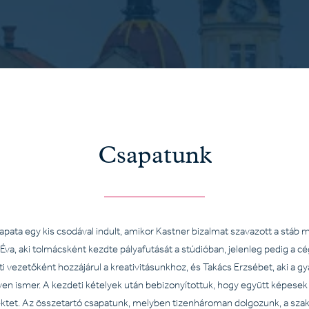
Csapatunk
pata egy kis csodával indult, amikor Kastner bizalmat szavazott a stáb 
Éva, aki tolmácsként kezdte pályafutását a stúdióban, jelenleg pedig a c
i vezetőként hozzájárul a kreativitásunkhoz, és Takács Erzsébet, aki a gy
en ismer. A kezdeti kételyek után bebizonyítottuk, hogy együtt képesek 
ektet. Az összetartó csapatunk, melyben tizenhároman dolgozunk, a sza