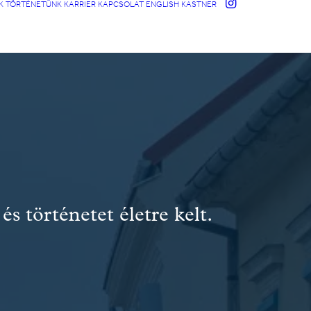
K
TÖRTÉNETÜNK
KARRIER
KAPCSOLAT
ENGLISH
KASTNER
és történetet életre kelt.