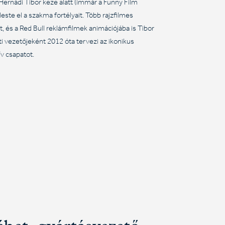
Hernádi Tibor keze alatt (immár a Funny Film
este el a szakma fortélyait. Több rajzfilmes
 és a Red Bull reklámfilmek animációjába is Tibor
i vezetőjeként 2012 óta tervezi az ikonikus
ív csapatot.