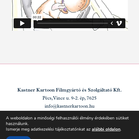
Kastner Kartoon Filmgyártó és Szolgáltató Kft.
Pécs, Vince u. 9-2. ép, 7625
info@kastnerkartoon.hu
A weboldalon a minőségi felhasználói élmény érdekében sütiket
használunk.
NYITÓLAP
|
ADATKEZELÉS |
KOMMUNITY
Ismerje meg adatkezelési tájékoztatónkat az
alábbi oldalon
.