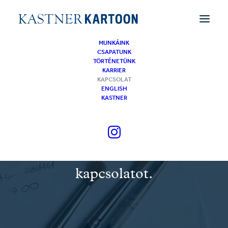
MUNKÁINK
CSAPATUNK
TÖRTÉNETÜNK
KARRIER
KAPCSOLAT
ENGLISH
KASTNER
Szívesen dolgoznál velünk?
Vedd fel velünk a
kapcsolatot.