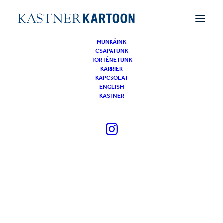
MUNKÁINK
CSAPATUNK
Értesülj újdonságainkról!
TÖRTÉNETÜNK
KARRIER
KAPCSOLAT
[mc4wp_form id=”139″]
ENGLISH
KASTNER