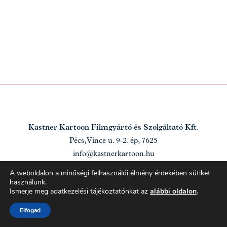
Kastner Kartoon Filmgyártó és Szolgáltató Kft.
Pécs, Vince u. 9-2. ép, 7625
info@kastnerkartoon.hu
A weboldalon a minőségi felhasználói élmény érdekében sütiket
használunk.
NYITÓLAP
|
ADATKEZELÉS |
KOMMUNITY
Ismerje meg adatkezelési tájékoztatónkat az
alábbi oldalon
.
Elfogad